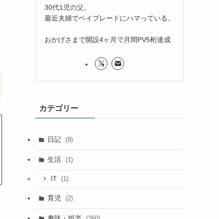
30代1児の父。
最近夫婦でベイブレードにハマっている。
おかげさまで開設4ヶ月で月間PV5桁達成
カテゴリー
日記
(9)
生活
(1)
(1)
IT
育児
(2)
趣味・娯楽
(260)