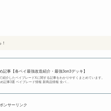
ら！
め記事【各ベイ最強改造紹介・最強3on3デッキ】
て紹介したベイブレードXに関する記事をわかりやすくまとめています。
め記事3選 ベイブレード情報 新商品情報 全パ…
ポンサーリンク