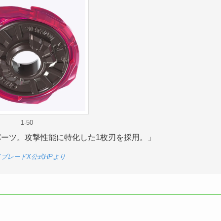
1-50
ーツ。攻撃性能に特化した1枚刃を採用。」
ブレードX公式HPより