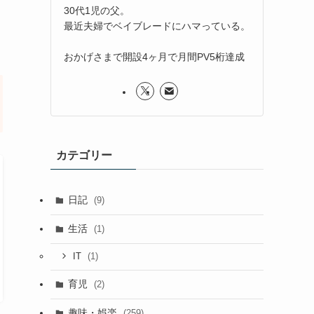
30代1児の父。
最近夫婦でベイブレードにハマっている。
おかげさまで開設4ヶ月で月間PV5桁達成
カテゴリー
日記
(9)
生活
(1)
(1)
IT
育児
(2)
趣味・娯楽
(259)